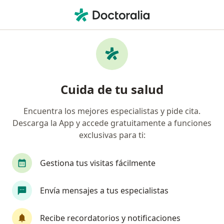
Men
Fiebre Tifoidea • San Luis Potosi, San Luis Potosí
Filtros
• 1
Seguro
Mapa
Especialistas en Fiebre tifoidea en San Luis
Cuida de tu salud
Potosi
Encuentra los mejores especialistas y pide cita.
Descarga la App y accede gratuitamente a funciones
¿Qué especialidad estás buscando?
exclusivas para ti:
Internista
Infectólogo
Pediatra
Aler
Gestiona tus visitas fácilmente
Envía mensajes a tus especialistas
Recibe recordatorios y notificaciones