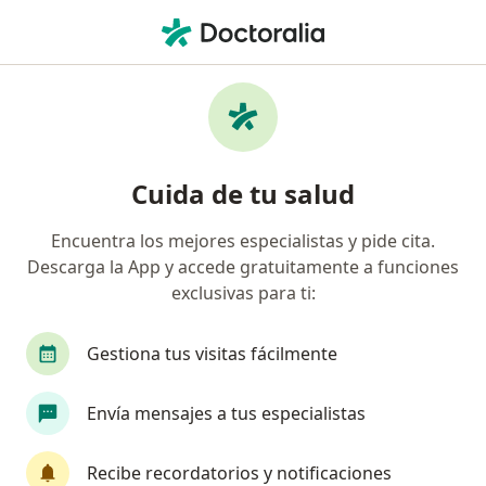
Men
Dolor Abdominal • San Luis Potosi, San Luis Potosí
Filtros
• 1
Seguro
Mapa
Especialistas en Dolor abdominal en San
Cuida de tu salud
Luis Potosi
Encuentra los mejores especialistas y pide cita.
Descarga la App y accede gratuitamente a funciones
¿Qué especialidad estás buscando?
exclusivas para ti:
Médico general
Pediatra
Médico de famili
Gestiona tus visitas fácilmente
Envía mensajes a tus especialistas
Recibe recordatorios y notificaciones