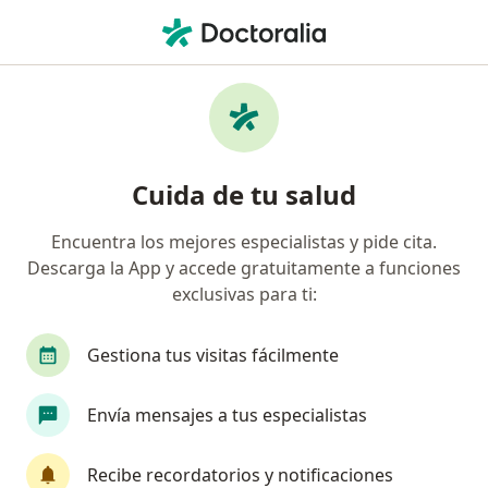
Men
Reflujo Gastroesofágico • San Luis Potosi, San Luis Potosí
Filtros
• 1
Seguro
Mapa
Especialistas en Reflujo gastroesofágico en
Cuida de tu salud
San Luis Potosi
Encuentra los mejores especialistas y pide cita.
Descarga la App y accede gratuitamente a funciones
¿Qué especialidad estás buscando?
exclusivas para ti:
Cirujano general
Médico general
Gastroe
Gestiona tus visitas fácilmente
Envía mensajes a tus especialistas
Recibe recordatorios y notificaciones