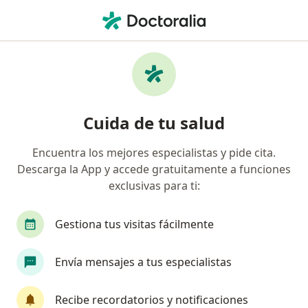
Men
Terapia Breve • San Nicolás de los Garza, Nuevo Léon
Filtros
• 1
Seguro
Mapa
Terapia breve en San Nicolás de los Garza:
Cuida de tu salud
clínicas y especialistas
Encuentra los mejores especialistas y pide cita.
Descarga la App y accede gratuitamente a funciones
¿Qué especialidad estás buscando?
exclusivas para ti:
Psicólogo
Psicoanalista
Psiquiatra
Gestiona tus visitas fácilmente
Envía mensajes a tus especialistas
Recibe recordatorios y notificaciones