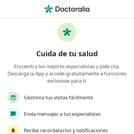
Men
Nutriólogo Clínico • San Nicolás de los Garza, Nuevo Léon
Filtros
Seguro
Mapa
Nutriólogos clínicos en San Nicolás de los
Cuida de tu salud
Garza
Encuentra los mejores especialistas y pide cita.
Descarga la App y accede gratuitamente a funciones
exclusivas para ti:
Gestiona tus visitas fácilmente
Envía mensajes a tus especialistas
Mtra. Mariana Gutiérrez Carvajal
·
Ver
Nutriólogo clínico, Especialista en obesidad y delgadez
Recibe recordatorios y notificaciones
más