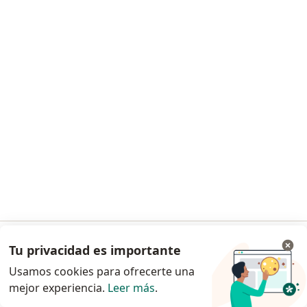
Solicita una cita
Lic. Marcela De León
·
Ver más
Nutriólogo clínico, Nutricionista
Calle la Paloma #218, San Nicolás de los Garza
•
Mapa
Consultorio privado
Tu privacidad es importante
Ir a la app
Primera visita Nutrición
Precio sin especificar
Usamos cookies para ofrecerte una
Este especialista no ofrece reserva de cita en línea en esta dirección.
mejor experiencia.
Leer más
.
Continuar en el navegador