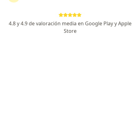
157 opiniones
Dirección
En línea
4.8 y 4.9 de valoración media en Google Play y Apple
Store
Justo Sierra 293-5, San Nicolás de los Garza
•
Mapa
Consultorio Nutricional Lic. Mariana G. Carvajal
Primera visita Nutrición
$850
Este especialista no ofrece reserva de cita en línea en esta dirección.
Solicita una cita