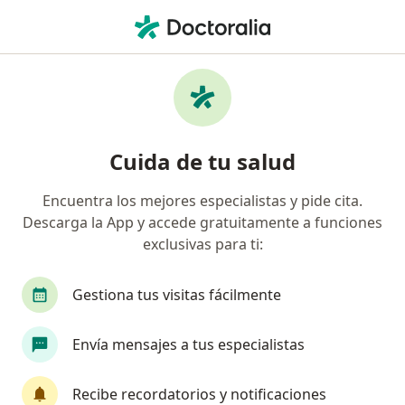
Men
Ecocardiografía Bidimensional Y De Modo M • Ciudad de México, CDMX
Filtros
• 1
Seguro
Mapa
Ecocardiografía bidimensional y de modo m
Cuida de tu salud
en Ciudad de México: clínicas y especialistas
Encuentra los mejores especialistas y pide cita.
Descarga la App y accede gratuitamente a funciones
¿Qué especialidad estás buscando?
exclusivas para ti:
Cardiólogo
Internista
Pediatra
Cardi
Gestiona tus visitas fácilmente
Envía mensajes a tus especialistas
Recibe recordatorios y notificaciones