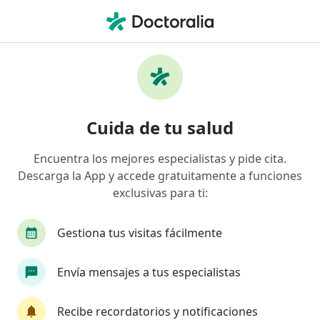
Men
Colposcopia • Tuxtla Gutierrez, Chiapas
Filtros
• 1
Seguro
Mapa
Colposcopia en Tuxtla Gutierrez: clínicas y
Cuida de tu salud
especialistas
Encuentra los mejores especialistas y pide cita.
Descarga la App y accede gratuitamente a funciones
¿Qué tipo de visita quieres reservar?
exclusivas para ti:
Colposcopia
Gestiona tus visitas fácilmente
Envía mensajes a tus especialistas
Recibe recordatorios y notificaciones