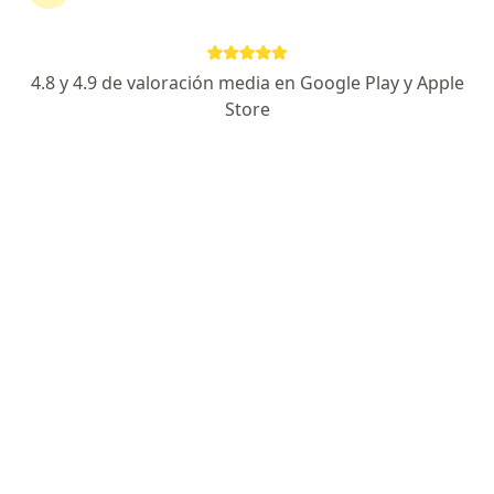
4.8 y 4.9 de valoración media en Google Play y Apple
Store
Dr. José Mauro Campos Rojas
Ginecólogo
3 opiniones
Dirección
En línea
Manuel Acosta 35, Tlalnepantla de Baz
•
Mapa
Ginecologia y obstetricia
Colposcopia
$2,000
Este especialista no ofrece reserva de cita en línea en esta dirección.
Solicita una cita