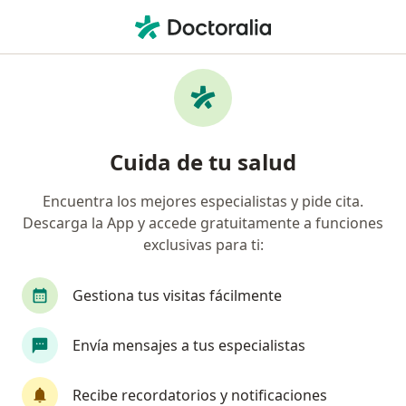
Men
Colposcopia • Naucalpan de Juárez, México
Filtros
• 1
Seguro
Mapa
Colposcopia en Naucalpan de Juárez:
Cuida de tu salud
clínicas y especialistas
Encuentra los mejores especialistas y pide cita.
Descarga la App y accede gratuitamente a funciones
¿Qué tipo de visita quieres reservar?
exclusivas para ti:
Colposcopia
Gestiona tus visitas fácilmente
Colposcopía del Tracto Genital Inferior del Hombre 
Envía mensajes a tus especialistas
Recibe recordatorios y notificaciones