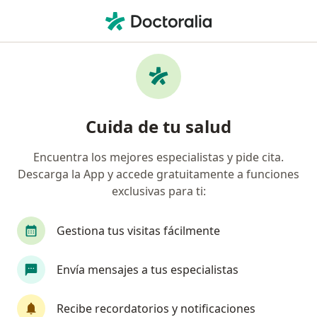
Men
Citología Cérvico-Vaginal • Naucalpan de Juárez, México
Filtros
• 1
Seguro
Mapa
Citología cérvico-vaginal en Naucalpan de
Cuida de tu salud
Juárez: clínicas y especialistas
Encuentra los mejores especialistas y pide cita.
Descarga la App y accede gratuitamente a funciones
¿Qué tipo de visita quieres reservar?
exclusivas para ti:
Citología cérvico-vaginal
Citología y microto
Gestiona tus visitas fácilmente
Envía mensajes a tus especialistas
Recibe recordatorios y notificaciones