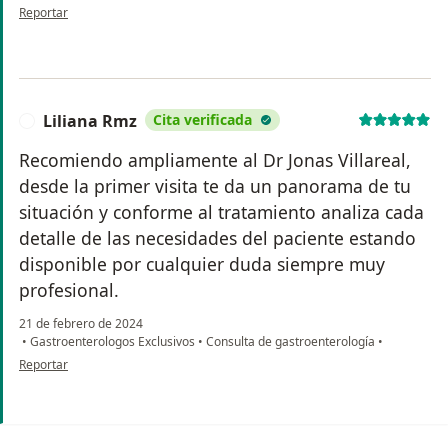
en opinión del usuario Paola Castillo
Reportar
Liliana Rmz
Cita verificada
L
Recomiendo ampliamente al Dr Jonas Villareal,
desde la primer visita te da un panorama de tu
situación y conforme al tratamiento analiza cada
detalle de las necesidades del paciente estando
disponible por cualquier duda siempre muy
profesional.
21 de febrero de 2024
•
Gastroenterologos Exclusivos
•
Consulta de gastroenterología
•
en opinión del usuario Liliana Rmz
Reportar