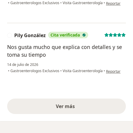
en opinión del 
•
Gastroenterologos Exclusivos
•
Visita Gastroenterología
•
Reportar
Pily González
Cita verificada
P
Nos gusta mucho que explica con detalles y se
toma su tiempo
14 de julio de 2026
en opinión del u
•
Gastroenterologos Exclusivos
•
Visita Gastroenterología
•
Reportar
Ver más
opiniones anteriores