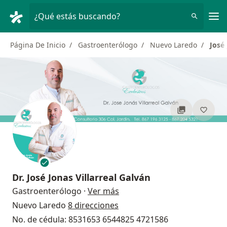
Men
¿Qué estás buscando?
Página De Inicio
Gastroenterólogo
Nuevo Laredo
José 
Dr.
José Jonas Villarreal Galván
sobre las especializaciones
Gastroenterólogo
·
Ver más
Nuevo Laredo
8 direcciones
No. de cédula: 8531653 6544825 4721586