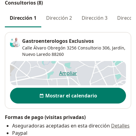
Consultorios (8)
Dirección 1
Dirección 2
Dirección 3
Direcció
Gastroenterologos Exclusivos
Calle Álvaro Obregón 3256 Consultorio 306,
Jardín
,
Nuevo Laredo
88260
Ampliar
se abre en una nueva pestañ
Disponibilidad
Mostrar el calendario
Formas de pago (visitas privadas)
Aseguradoras aceptadas en esta dirección
Detalles
Paypal