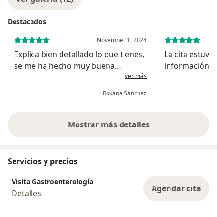
Destacados
November 1, 2024
Explica bien detallado lo que tienes,
La cita estuvo
se me ha hecho muy buena
información de
ver más
persona y con su ayuda con las
de mi situació
pastillas, y también la ayuda de él y
instalaciones
Roxana Sanchez
de la presidenta pude realizarme la
modernas, exce
colonoscopia
atención al pa
Mostrar más detalles
sobre la experiencia
Servicios y precios
Visita Gastroenterología
Agendar cita
Detalles