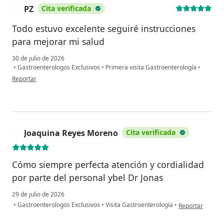
PZ
Cita verificada
P
Todo estuvo excelente seguiré instrucciones
para mejorar mi salud
30 de julio de 2026
•
Gastroenterologos Exclusivos
•
Primera visita Gastroenterología
•
en opinión del usuario PZ
Reportar
Joaquina Reyes Moreno
Cita verificada
J
Cómo siempre perfecta atención y cordialidad
por parte del personal ybel Dr Jonas
29 de julio de 2026
en opinión del 
•
Gastroenterologos Exclusivos
•
Visita Gastroenterología
•
Reportar