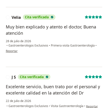
Velia
Cita verificada
V
Muy bien explicado y atento el doctor, Buena
atención
28 de julio de 2026
•
Gastroenterologos Exclusivos
•
Primera visita Gastroenterología
•
en opinión del usuario Velia
Reportar
J S
Cita verificada
J
Excelente servicio, buen trato por el personal y
excelente calidad en la atención del Dr
22 de julio de 2026
en opinión del us
•
Gastroenterologos Exclusivos
•
Visita Gastroenterología
•
Reportar