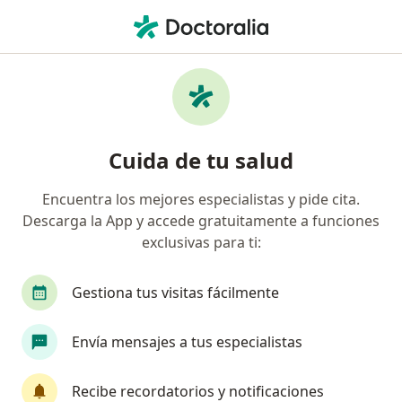
Men
Internista • Nuevo Laredo, Tamaulipas
Filtros
Seguro
Mapa
Internistas en Nuevo Laredo
Cuida de tu salud
Encuentra los mejores especialistas y pide cita.
Descarga la App y accede gratuitamente a funciones
exclusivas para ti:
Gestiona tus visitas fácilmente
Dr. Esau Genis
Envía mensajes a tus especialistas
·
Ver más
Internista, Cardiólogo
337 opiniones
Recibe recordatorios y notificaciones