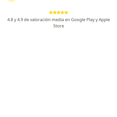
Especialista de confianza
Calle Leandro Valle 2852, Nuevo Laredo
•
Mapa
Hospital San Gerardo - Nuevo Laredo Consultorio 304 (ENTRADA LEANDRO VALLE Y NUEVO LEON SEGUNDO PISO)
4.8 y 4.9 de valoración media en Google Play y Apple
Valoración preoperatoria
$2,600
Store
Este especialista no ofrece reserva de cita en línea en esta dirección.
Solicita una cita
Dr. José Jonas Villarreal Galván
·
Ver más
Internista, Gastroenterólogo, Médico general
659 opiniones