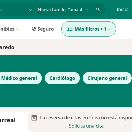
dad, enfermedad o nombre
p. ej. Guadalajara
Iniciar
nibles
Seguro
Más filtros
•
1
Laredo
Médico general
Cardiólogo
Cirujano general
La reserva de citas en línea no está dispo
arreal
Solicita una cita