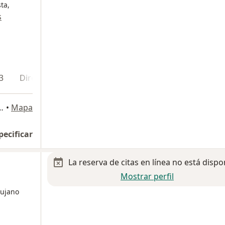
ta,
s
3
Dirección 4
Dirección 5
Dirección 6
 Consultorio 306, Nuevo Laredo
•
Mapa
pecificar
La reserva de citas en línea no está dispo
Mostrar perfil
rujano