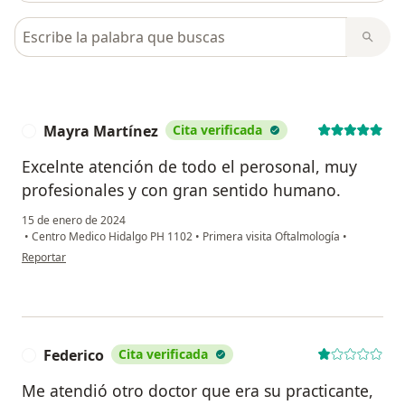
Busca en opiniones
Mayra Martínez
Cita verificada
M
Excelnte atención de todo el perosonal, muy
profesionales y con gran sentido humano.
15 de enero de 2024
•
Centro Medico Hidalgo PH 1102
•
Primera visita Oftalmología
•
en opinión del usuario Mayra Martínez
Reportar
Federico
Cita verificada
F
Me atendió otro doctor que era su practicante,