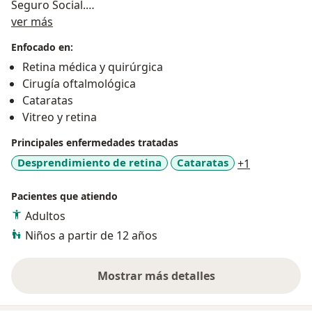
Seguro Social.
Sobre mí
Cuenta con una amplia experiencia en enfermedades
ver más
como retinopatía diabética, degeneración macular y
Enfocado en:
enfermedades vasculares de la retina y catarata.
Retina médica y quirúrgica
Cirugía oftalmológica
Cataratas
Vitreo y retina
Principales enfermedades tratadas
a11y_sr_mo
Desprendimiento de retina
Cataratas
+1
Pacientes que atiendo
Adultos
Niños a partir de 12 años
Mostrar más detalles
sobre la experiencia