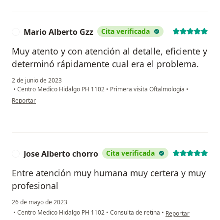
Mario Alberto Gzz
Cita verificada
M
Muy atento y con atención al detalle, eficiente y
determinó rápidamente cual era el problema.
2 de junio de 2023
•
Centro Medico Hidalgo PH 1102
•
Primera visita Oftalmología
•
en opinión del usuario Mario Alberto Gzz
Reportar
Jose Alberto chorro
Cita verificada
J
Entre atención muy humana muy certera y muy
profesional
26 de mayo de 2023
en opinión del usuar
•
Centro Medico Hidalgo PH 1102
•
Consulta de retina
•
Reportar