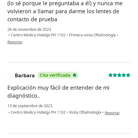
(lo sé porque le preguntaba a él) y nunca me
volvieron a llamar para darme los lentes de
contacto de prueba
28 de noviembre de 2023
•
Centro Medico Hidalgo PH 1102
•
Primera visita Oftalmología
•
en opinión del usuario Federico
Reportar
Barbara
Cita verificada
B
Explicación muy fácil de entender de mi
diagnóstico..
13 de septiembre de 2023
en opinión del usua
•
Centro Medico Hidalgo PH 1102
•
Visita Oftalmología
•
Reportar