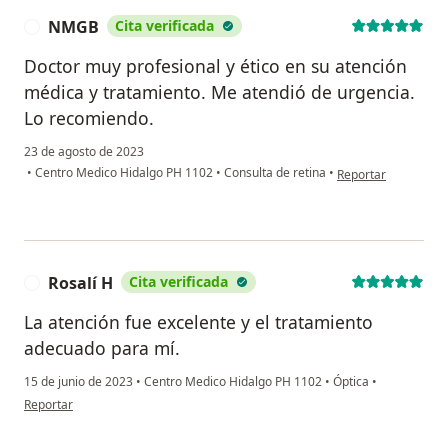
NMGB
Cita verificada
N
Doctor muy profesional y ético en su atención
médica y tratamiento. Me atendió de urgencia.
Lo recomiendo.
23 de agosto de 2023
en opinión del usu
•
Centro Medico Hidalgo PH 1102
•
Consulta de retina
•
Reportar
Rosalí H
Cita verificada
R
La atención fue excelente y el tratamiento
adecuado para mí.
15 de junio de 2023
•
Centro Medico Hidalgo PH 1102
•
Óptica
•
en opinión del usuario Rosalí H
Reportar