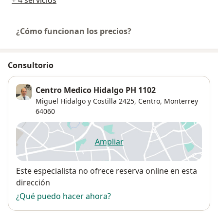
¿Cómo funcionan los precios?
Consultorio
Centro Medico Hidalgo PH 1102
Miguel Hidalgo y Costilla 2425,
Centro
,
Monterrey
64060
Ampliar
se abre en una nueva pestañ
Disponibilidad
Este especialista no ofrece reserva online en esta
dirección
¿Qué puedo hacer ahora?