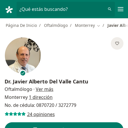
Men
¿Qué estás buscando?
Página De Inicio
Oftalmólogo
Monterrey
Javier Alb
Cambiar de ciu
Dr.
Javier Alberto Del Valle Cantu
sobre las especializaciones
Oftalmólogo
·
Ver más
Monterrey
1 dirección
No. de cédula: 0870720 / 3272779
24 opiniones