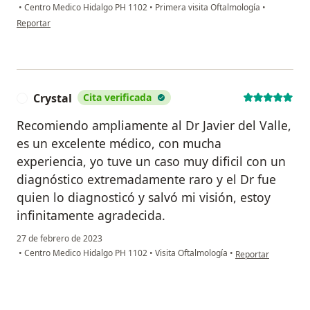
•
Centro Medico Hidalgo PH 1102
•
Primera visita Oftalmología
•
en opinión del usuario Ofelia Guadalupe
Reportar
Crystal
Cita verificada
C
Recomiendo ampliamente al Dr Javier del Valle,
es un excelente médico, con mucha
experiencia, yo tuve un caso muy dificil con un
diagnóstico extremadamente raro y el Dr fue
quien lo diagnosticó y salvó mi visión, estoy
infinitamente agradecida.
27 de febrero de 2023
en opinión del usua
•
Centro Medico Hidalgo PH 1102
•
Visita Oftalmología
•
Reportar