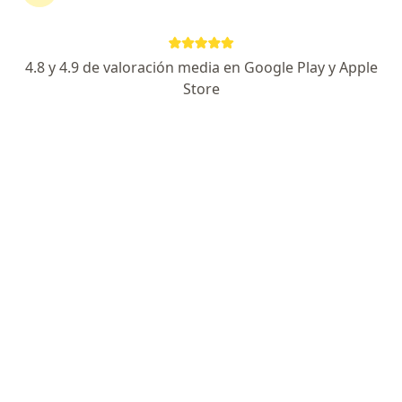
1822 opiniones
Especializado en Oftalmología
4.8 y 4.9 de valoración media en Google Play y Apple
Mención Honorífica Medicina
Store
Certificado por Consejo Mexicano de Oftalmología
Especialista de confianza
Miguel Hidalgo y Costilla 2107, Monterrey
•
Mapa
OFTALMOCITY
Acepta Zurich
Primera visita Oftalmología
Este especialista no ofrece reserva de cita en línea en esta dirección.
Solicita una cita