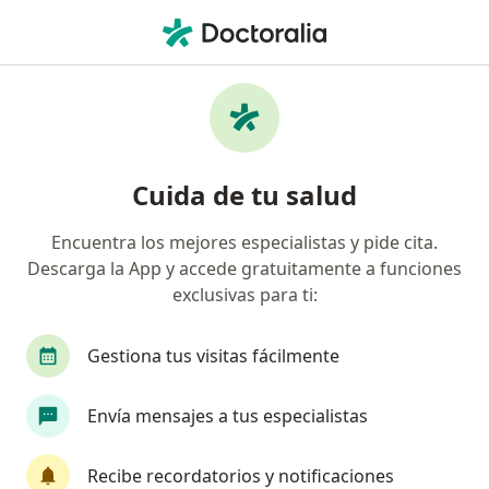
Men
Oftalmólogo • Monterrey, Nuevo Léon
Filtros
Seguro:
Zurich
Ma
Oftalmólogos recomendados de Zurich en
Cuida de tu salud
Monterrey
Encuentra los mejores especialistas y pide cita.
Descarga la App y accede gratuitamente a funciones
exclusivas para ti:
Gestiona tus visitas fácilmente
Envía mensajes a tus especialistas
Destacado
Dr. Sergio Antonio Corral Benavides
Recibe recordatorios y notificaciones
·
Ver más
Oftalmólogo