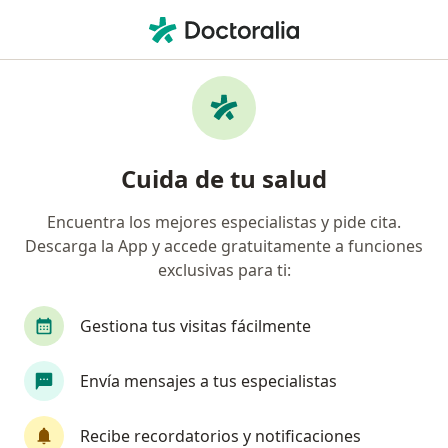
Men
Ojo Rojo • Monterrey, Nuevo Léon
Filtros
• 1
Seguro
Mapa
Especialistas en Ojo rojo en Monterrey
Cuida de tu salud
Encuentra los mejores especialistas y pide cita.
¿Qué especialidad estás buscando?
Descarga la App y accede gratuitamente a funciones
Oftalmólogo
Angiólogo
Cardiólogo
I
exclusivas para ti:
Gestiona tus visitas fácilmente
Envía mensajes a tus especialistas
Recibe recordatorios y notificaciones