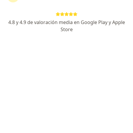
Dr. Andrés Lozano
Visita Oftalmología
$1,000
Este especialista no ofrece reserva de cita en línea en esta dirección.
4.8 y 4.9 de valoración media en Google Play y Apple
Store
Solicita una cita
Pago en línea
Dr. Eloy Villarreal Elizondo
·
Ver más
Oftalmólogo
19 opiniones
Pagos a meses disponibles