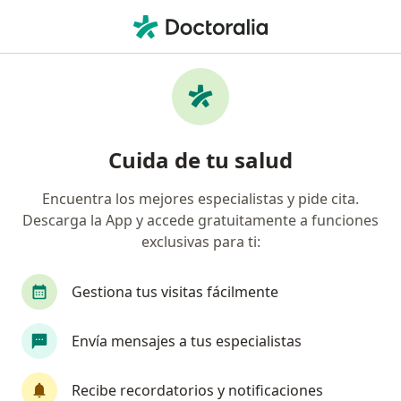
Men
Oftalmólogo • Mitras Norte, Monterrey, Nuevo Léon
Filtros
Seguro
Mapa
Oftalmólogos en Mitras Norte, Monterrey
Cuida de tu salud
Encuentra los mejores especialistas y pide cita.
Descarga la App y accede gratuitamente a funciones
exclusivas para ti:
Gestiona tus visitas fácilmente
Dr. Andrés Felipe Lozano Peña
Envía mensajes a tus especialistas
·
Ver más
Oftalmólogo
Pablo Moncayo 117, Monterrey
•
Mapa
Recibe recordatorios y notificaciones