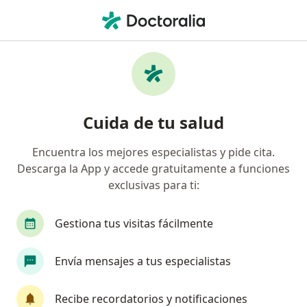
Men
Oftalmólogo • Guadalupe, Nuevo Léon
Filtros
Seguro
Mapa
Oftalmólogos en Guadalupe
Cuida de tu salud
Encuentra los mejores especialistas y pide cita.
Descarga la App y accede gratuitamente a funciones
exclusivas para ti:
Gestiona tus visitas fácilmente
Dra. María Guadalupe Torres Rossano
Envía mensajes a tus especialistas
·
Ver más
Oftalmóloga
68 opiniones
Recibe recordatorios y notificaciones