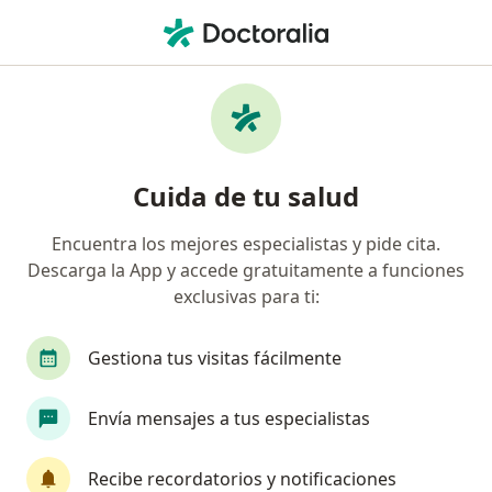
Men
Orzuelo • Guadalupe, Nuevo Léon
Filtros
• 1
Seguro
Mapa
Especialistas en Orzuelo en Guadalupe
Cuida de tu salud
Encuentra los mejores especialistas y pide cita.
¿Qué especialidad estás buscando?
Descarga la App y accede gratuitamente a funciones
Oftalmólogo
exclusivas para ti:
Gestiona tus visitas fácilmente
Envía mensajes a tus especialistas
Recibe recordatorios y notificaciones