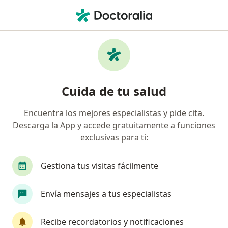
Men
Trastorno Déficit De Atención E Hiperactividad • Yucatan, Yucatán
Filtros
• 1
Mapa
Especialistas en Trastorno Déficit de
Cuida de tu salud
atención e hiperactividad en Yucatan
Encuentra los mejores especialistas y pide cita.
Descarga la App y accede gratuitamente a funciones
¿Qué especialidad estás buscando?
exclusivas para ti:
Psicólogo
Psicopedagogo
Gestiona tus visitas fácilmente
Envía mensajes a tus especialistas
Recibe recordatorios y notificaciones