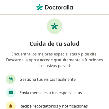
Men
Trastorno De Pánico Con Agorafobia • Yucatan, Yucatán
Filtros
• 1
Seguro
Mapa
Especialistas en Trastorno de pánico con
Cuida de tu salud
agorafobia en Yucatan
Encuentra los mejores especialistas y pide cita.
Descarga la App y accede gratuitamente a funciones
¿Qué especialidad estás buscando?
exclusivas para ti:
Psicólogo
Psiquiatra
Psicopedagogo
Gestiona tus visitas fácilmente
Envía mensajes a tus especialistas
Recibe recordatorios y notificaciones