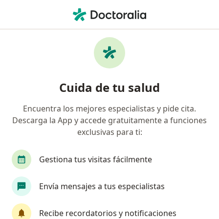
Men
Síndrome De Apnea Obstructiva Del Sueño • Cancun, Quintana Roo
Filtros
• 1
Seguro
Mapa
Especialistas en Síndrome de apnea
Cuida de tu salud
obstructiva del sueño en Cancun
Encuentra los mejores especialistas y pide cita.
Descarga la App y accede gratuitamente a funciones
¿Qué especialidad estás buscando?
exclusivas para ti:
Neumólogo
Internista
Ortopedista
O
Gestiona tus visitas fácilmente
Envía mensajes a tus especialistas
Recibe recordatorios y notificaciones