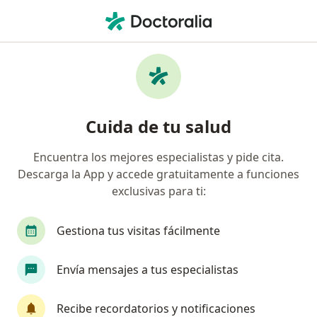
Men
Lesiones De Menisco • Guadalajara, Jalisco
Filtros
• 1
Seguro
Mapa
Especialistas en Lesiones de Menisco en
Cuida de tu salud
Guadalajara
Encuentra los mejores especialistas y pide cita.
Descarga la App y accede gratuitamente a funciones
¿Qué especialidad estás buscando?
exclusivas para ti:
Traumatólogo
Ortopedista
Especialista 
Gestiona tus visitas fácilmente
Envía mensajes a tus especialistas
Recibe recordatorios y notificaciones