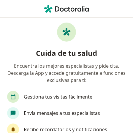
Men
Lesiones De Menisco • Guadalajara, Jalisco
Filtros
• 1
Seguro
Mapa
Especialistas en Lesiones de Menisco en
Cuida de tu salud
Guadalajara
Encuentra los mejores especialistas y pide cita.
Descarga la App y accede gratuitamente a funciones
¿Qué especialidad estás buscando?
exclusivas para ti:
Traumatólogo
Ortopedista
Especialista 
Gestiona tus visitas fácilmente
Envía mensajes a tus especialistas
Recibe recordatorios y notificaciones