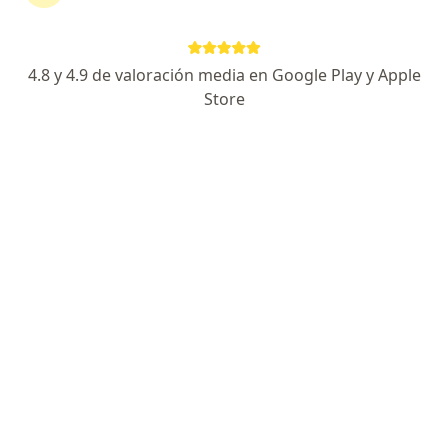
Traumadeportiva
4.8 y 4.9 de valoración media en Google Play y Apple
Ortopedista
Store
EULOGIO PARRA 3012, Guadalajara
•
Mapa
Traumadeportiva
Ningún profesional de este centro tiene citas disponibles
Mostrar perfil