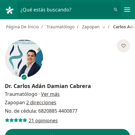
Men
¿Qué estás buscando?
Página De Inicio
Traumatólogo
Zapopan
Carlos Ad
Cambiar de ciu
Dr.
Carlos Adán Damian Cabrera
sobre las especializaciones
Traumatólogo
·
Ver más
Zapopan
2 direcciones
No. de cédula: 6820885 4400877
21 opiniones