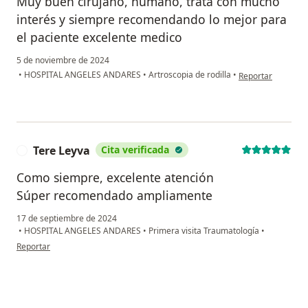
Muy buen cirujano, humano, trata con mucho
interés y siempre recomendando lo mejor para
el paciente excelente medico
5 de noviembre de 2024
en opinión del u
•
HOSPITAL ANGELES ANDARES
•
Artroscopia de rodilla
•
Reportar
Tere Leyva
Cita verificada
T
Como siempre, excelente atención
Súper recomendado ampliamente
17 de septiembre de 2024
•
HOSPITAL ANGELES ANDARES
•
Primera visita Traumatología
•
en opinión del usuario Tere Leyva
Reportar