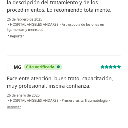
la descripción del tratamiento y de los
procedimientos. Lo recomiendo totalmente.
26 de febrero de 2025
•
HOSPITAL ANGELES ANDARES
•
Artroscopia de lesiones en
ligamentos y meniscos
en opinión del usuario MFGC
•
Reportar
MG
Cita verificada
M
Excelente atención, buen trato, capacitación,
muy profesional, inspira confianza.
26 de enero de 2025
•
HOSPITAL ANGELES ANDARES
•
Primera visita Traumatología
•
en opinión del usuario MG
Reportar