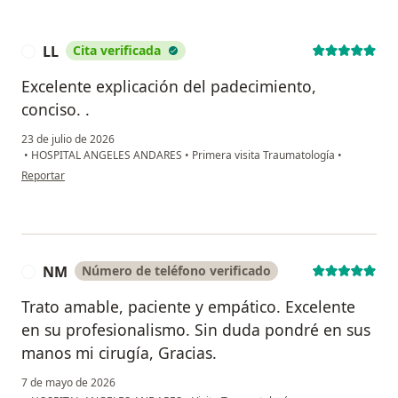
LL
Cita verificada
L
Excelente explicación del padecimiento,
conciso. .
23 de julio de 2026
•
HOSPITAL ANGELES ANDARES
•
Primera visita Traumatología
•
en opinión del usuario LL
Reportar
NM
Número de teléfono verificado
N
Trato amable, paciente y empático. Excelente
en su profesionalismo. Sin duda pondré en sus
manos mi cirugía, Gracias.
7 de mayo de 2026
en opinión del usu