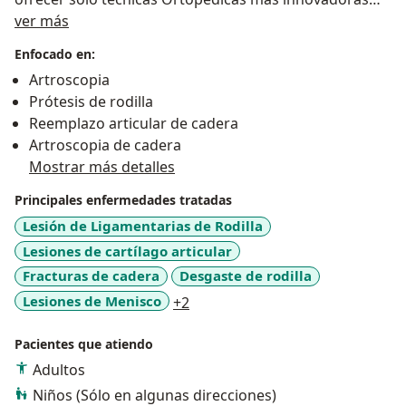
Sobre mí
(avanzadas) y muchos procedimientos mínimamente
ver más
invasivos disponibles para el paciente
Enfocado en:
Artroscopia
Prótesis de rodilla
Reemplazo articular de cadera
Artroscopia de cadera
Mostrar más detalles
Principales enfermedades tratadas
Lesión de Ligamentarias de Rodilla
Lesiones de cartílago articular
Fracturas de cadera
Desgaste de rodilla
a11y_sr_more_diseases
Lesiones de Menisco
+2
Pacientes que atiendo
Adultos
Niños (Sólo en algunas direcciones)