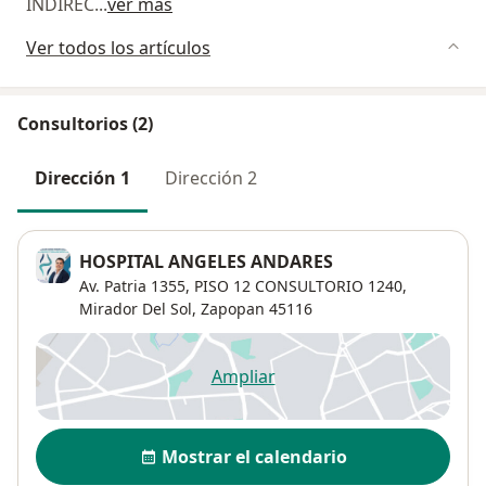
INDIREC
...
ver más
Ver todos los artículos
Consultorios (2)
Dirección 1
Dirección 2
HOSPITAL ANGELES ANDARES
Av. Patria 1355,
PISO 12 CONSULTORIO 1240,
Mirador Del Sol
,
Zapopan
45116
Ampliar
se abre en una nueva pestañ
Disponibilidad
Mostrar el calendario