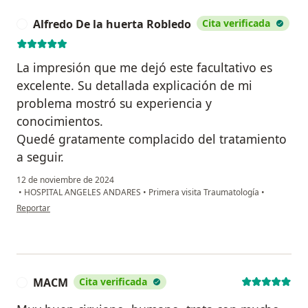
Alfredo De la huerta Robledo
Cita verificada
A
La impresión que me dejó este facultativo es
excelente. Su detallada explicación de mi
problema mostró su experiencia y
conocimientos.
Quedé gratamente complacido del tratamiento
a seguir.
12 de noviembre de 2024
•
HOSPITAL ANGELES ANDARES
•
Primera visita Traumatología
•
en opinión del usuario Alfredo De la huerta Robledo
Reportar
MACM
Cita verificada
M