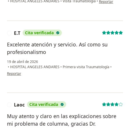
•
HOSPITAL ANGELES ANDARES
•
Visita Traumatología
•
Reportar
E.T
Cita verificada
E
Excelente atención y servicio. Así como su
profesionalismo
19 de abril de 2026
•
HOSPITAL ANGELES ANDARES
•
Primera visita Traumatología
•
en opinión del usuario E.T
Reportar
Laoc
Cita verificada
L
Muy atento y claro en las explicaciones sobre
mi problema de columna, gracias Dr.