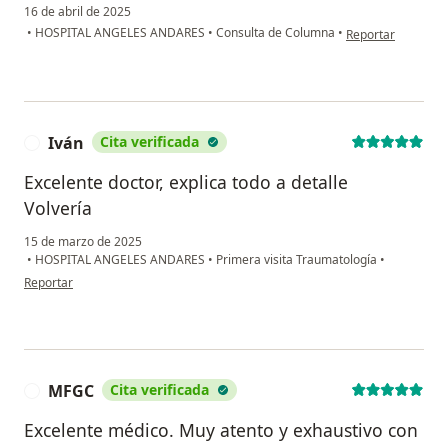
16 de abril de 2025
en opinión del usu
•
HOSPITAL ANGELES ANDARES
•
Consulta de Columna
•
Reportar
Iván
Cita verificada
I
Excelente doctor, explica todo a detalle
Volvería
15 de marzo de 2025
•
HOSPITAL ANGELES ANDARES
•
Primera visita Traumatología
•
en opinión del usuario Iván
Reportar
MFGC
Cita verificada
M
Excelente médico. Muy atento y exhaustivo con