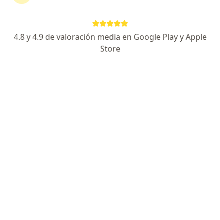
282 opiniones
Experto en protesis, artroscopia y microcirugía
4.8 y 4.9 de valoración media en Google Play y Apple
Avalado internacionalmente
Store
Especialista Certificado
Av. Central Guillermo González Camarena 911 Torre de consultorios nivel 4, consultorio 6-A, Residencial Poniente, Zapopan
•
Mapa
Dr. David Ávila Aguirre | Traumatólogo Ortopedista
Primera visita Traumatología
desde $1,000
Este especialista no ofrece reserva de cita en línea en esta dirección.
Solicita una cita