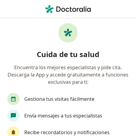
Men
Traumatólogo • Puerta Del Valle, Zapopan, Jalisco
Filtros
Seguro
Mapa
Traumatólogos en Puerta Del Valle,
Cuida de tu salud
Zapopan
Encuentra los mejores especialistas y pide cita.
Descarga la App y accede gratuitamente a funciones
exclusivas para ti:
Gestiona tus visitas fácilmente
Envía mensajes a tus especialistas
Destacado
Dr. David Avila Aguirre
Recibe recordatorios y notificaciones
·
Ver más
Traumatólogo, Ortopedista