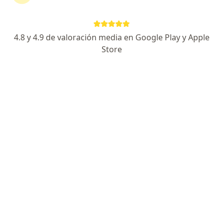
Calle Quebec 631, Guadalajara
•
Mapa
Torre Médica San Javier
4.8 y 4.9 de valoración media en Google Play y Apple
Visita Traumatología
desde $1,000
Store
Este especialista no ofrece reserva de cita en línea en esta dirección.
Solicita una cita
Dr. Carlos Adán Damian Cabrera
·
Ver más
Traumatólogo, Ortopedista
21 opiniones