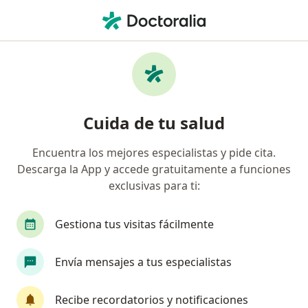
Men
Traumatólogo • Ciudad Del Sol, Zapopan, Jalisco
Filtros
Seguro
Mapa
Traumatólogos en Ciudad Del Sol, Zapopan
Cuida de tu salud
Encuentra los mejores especialistas y pide cita.
Descarga la App y accede gratuitamente a funciones
exclusivas para ti:
Gestiona tus visitas fácilmente
Pago en línea
Pagos a meses disponibles
Envía mensajes a tus especialistas
Dr. José Ricardo De la Torre Ramírez
·
Ver más
Traumatólogo, Ortopedista
Recibe recordatorios y notificaciones
27 opiniones