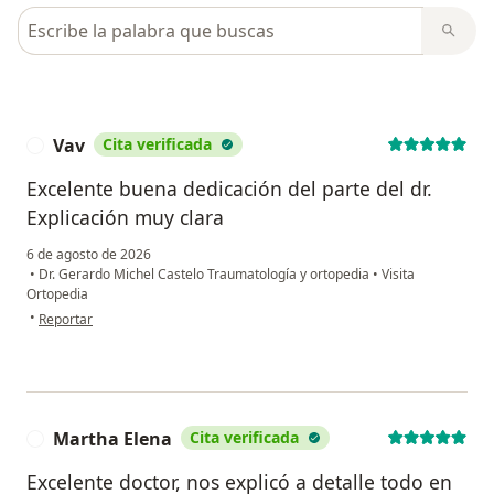
Busca en opiniones
Vav
Cita verificada
V
Excelente buena dedicación del parte del dr.
Explicación muy clara
6 de agosto de 2026
•
Dr. Gerardo Michel Castelo Traumatología y ortopedia
•
Visita
Ortopedia
en opinión del usuario Vav
•
Reportar
Martha Elena
Cita verificada
M
Excelente doctor, nos explicó a detalle todo en