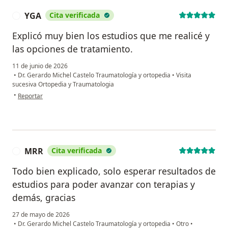
YGA
Cita verificada
Y
Explicó muy bien los estudios que me realicé y
las opciones de tratamiento.
11 de junio de 2026
•
Dr. Gerardo Michel Castelo Traumatología y ortopedia
•
Visita
sucesiva Ortopedia y Traumatologia
en opinión del usuario YGA
•
Reportar
MRR
Cita verificada
M
Todo bien explicado, solo esperar resultados de
estudios para poder avanzar con terapias y
demás, gracias
27 de mayo de 2026
•
Dr. Gerardo Michel Castelo Traumatología y ortopedia
•
Otro
•