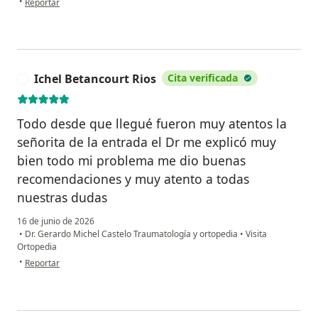
•
Reportar
Ichel Betancourt Rios
Cita verificada
I
Todo desde que llegué fueron muy atentos la
señorita de la entrada el Dr me explicó muy
bien todo mi problema me dio buenas
recomendaciones y muy atento a todas
nuestras dudas
16 de junio de 2026
•
Dr. Gerardo Michel Castelo Traumatología y ortopedia
•
Visita
Ortopedia
en opinión del usuario Ichel Betancourt Rios
•
Reportar