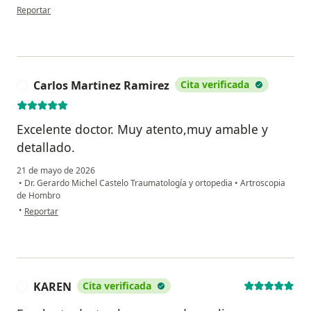
en opinión del usuario MRR
Reportar
Carlos Martinez Ramirez
Cita verificada
C
Excelente doctor. Muy atento,muy amable y
detallado.
21 de mayo de 2026
•
Dr. Gerardo Michel Castelo Traumatología y ortopedia
•
Artroscopia
de Hombro
en opinión del usuario Carlos Martinez Ramirez
•
Reportar
KAREN
Cita verificada
K