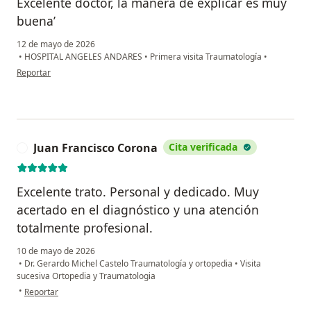
Excelente doctor, la manera de explicar es muy
buena’
12 de mayo de 2026
•
HOSPITAL ANGELES ANDARES
•
Primera visita Traumatología
•
en opinión del usuario KAREN
Reportar
Juan Francisco Corona
Cita verificada
J
Excelente trato. Personal y dedicado. Muy
acertado en el diagnóstico y una atención
totalmente profesional.
10 de mayo de 2026
•
Dr. Gerardo Michel Castelo Traumatología y ortopedia
•
Visita
sucesiva Ortopedia y Traumatologia
en opinión del usuario Juan Francisco Corona
•
Reportar