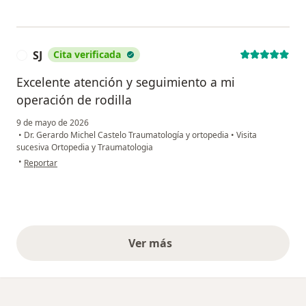
SJ
Cita verificada
S
Excelente atención y seguimiento a mi
operación de rodilla
9 de mayo de 2026
•
Dr. Gerardo Michel Castelo Traumatología y ortopedia
•
Visita
sucesiva Ortopedia y Traumatologia
en opinión del usuario SJ
•
Reportar
Ver más
opiniones anteriores