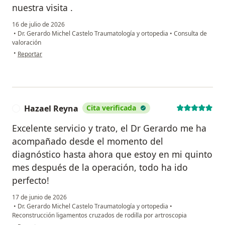
nuestra visita .
16 de julio de 2026
•
Dr. Gerardo Michel Castelo Traumatología y ortopedia
•
Consulta de
valoración
en opinión del usuario Martha Elena
•
Reportar
Hazael Reyna
Cita verificada
H
Excelente servicio y trato, el Dr Gerardo me ha
acompañado desde el momento del
diagnóstico hasta ahora que estoy en mi quinto
mes después de la operación, todo ha ido
perfecto!
17 de junio de 2026
•
Dr. Gerardo Michel Castelo Traumatología y ortopedia
•
Reconstrucción ligamentos cruzados de rodilla por artroscopia
en opinión del usuario Hazael Reyna