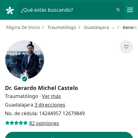
Men
¿Qué estás buscando?
Página De Inicio
Traumatólogo
Guadalajara
Gerard
Cambiar de 
Dr.
Gerardo Michel Castelo
sobre las especializaciones
Traumatólogo
·
Ver más
Guadalajara
3 direcciones
No. de cédula: 14244957 12679849
82 opiniones