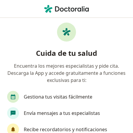
Men
Lesiones De Menisco • Guadalajara, Jalisco
Filtros
• 1
Seguro
Mapa
Especialistas en Lesiones de Menisco en
Cuida de tu salud
Guadalajara
Encuentra los mejores especialistas y pide cita.
Descarga la App y accede gratuitamente a funciones
¿Qué especialidad estás buscando?
exclusivas para ti:
Traumatólogo
Ortopedista
Especialista 
Gestiona tus visitas fácilmente
Envía mensajes a tus especialistas
Recibe recordatorios y notificaciones