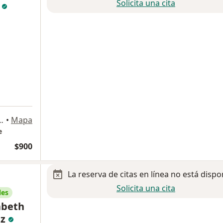
Solicita una cita
z
Colonia Chapalita. Zapopan, Guadalajara
•
Mapa
e
$900
La reserva de citas en línea no está dispo
Solicita una cita
les
zabeth
ez