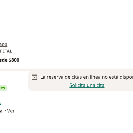
apa
FETAL
sde $800
La reserva de citas en línea no está dispo
Solicita una cita
les
·
Ver
al