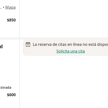
z Luna 2523, Guadalajara
•
Mapa
$850
La reserva de citas en línea no está dispo
id
Solicita una cita
Estrada
$600