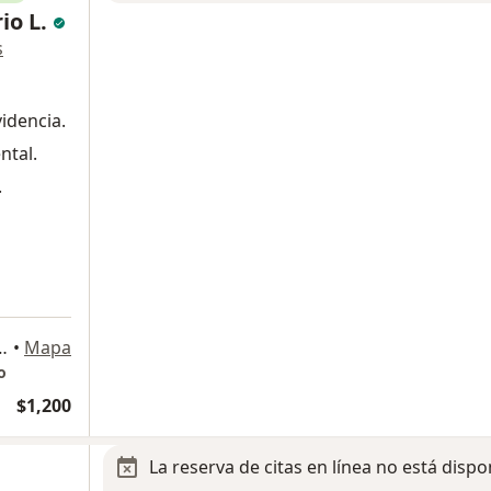
rio L.
s
idencia.
ntal.
.
a
ón #2198, Int. Consultorio A, Zapopan
•
Mapa
o
$1,200
La reserva de citas en línea no está dispo