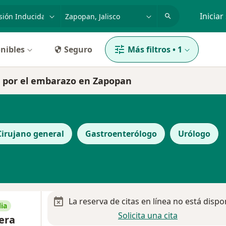
dad, enfermedad o nombre
p. ej. Guadalajara
Iniciar
nibles
Seguro
Más filtros
•
1
da por el embarazo en Zapopan
Cirujano general
Gastroenterólogo
Urólogo
La reserva de citas en línea no está dispo
ia
Solicita una cita
rera