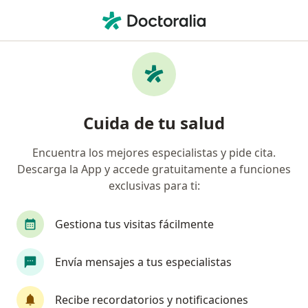
Men
Displasia Cervical • Zapopan, Jalisco
Filtros
• 1
Seguro
Mapa
Especialistas en Displasia cervical en
Cuida de tu salud
Zapopan
Encuentra los mejores especialistas y pide cita.
Descarga la App y accede gratuitamente a funciones
¿Qué especialidad estás buscando?
exclusivas para ti:
Ginecólogo
Médico general
Cirujano gene
Gestiona tus visitas fácilmente
Envía mensajes a tus especialistas
Recibe recordatorios y notificaciones