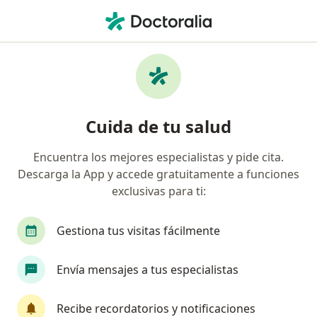
Men
Enfermedades De La Tiroides • Durango, DGO , Mexico
Filtros
• 1
Mapa
Especialistas en Enfermedades de la
Cuida de tu salud
tiroides en Durango
Encuentra los mejores especialistas y pide cita.
Descarga la App y accede gratuitamente a funciones
¿Qué especialidad estás buscando?
exclusivas para ti:
Médico de familia
Endocrinólogo
Médico 
Gestiona tus visitas fácilmente
Envía mensajes a tus especialistas
Recibe recordatorios y notificaciones