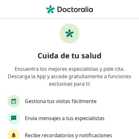
Men
Eliminación De Amalgamas • Tijuana, Baja California
Filtros
• 1
Seguro
Mapa
Especialistas en Eliminación de amalgamas
Cuida de tu salud
en Tijuana
Encuentra los mejores especialistas y pide cita.
Descarga la App y accede gratuitamente a funciones
¿Qué especialidad estás buscando?
exclusivas para ti:
Dentista - Odontólogo
Ortodoncista
Endo
Gestiona tus visitas fácilmente
Envía mensajes a tus especialistas
Recibe recordatorios y notificaciones