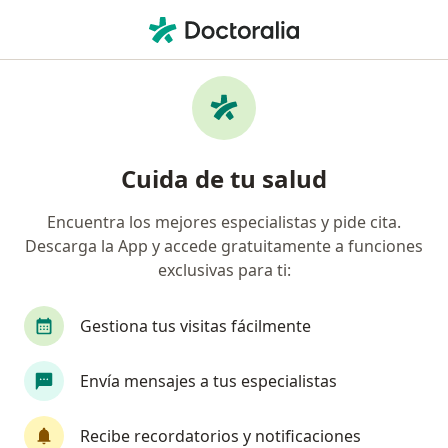
Men
Disfunción Eréctil • Metepec, México
Filtros
• 1
Seguro
Mapa
Especialistas en Disfunción eréctil en
Cuida de tu salud
Metepec
Encuentra los mejores especialistas y pide cita.
Descarga la App y accede gratuitamente a funciones
¿Qué especialidad estás buscando?
exclusivas para ti:
Urólogo
Médico general
Ortopedista
Gestiona tus visitas fácilmente
Envía mensajes a tus especialistas
Recibe recordatorios y notificaciones