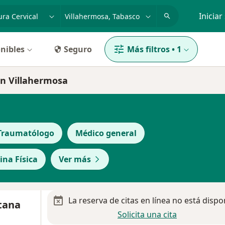
dad, enfermedad o nombre
p. ej. Guadalajara
Iniciar
nibles
Seguro
Más filtros
•
1
en Villahermosa
Traumatólogo
Médico general
ina Física
Ver más
La reserva de citas en línea no está dispo
tana
Solicita una cita