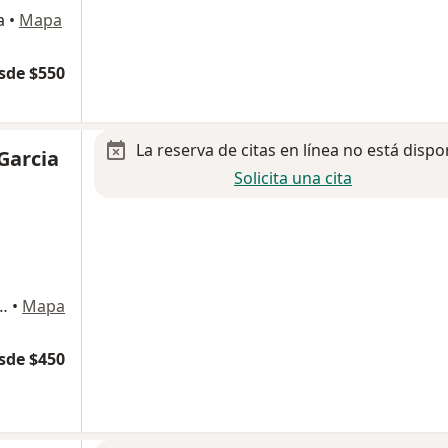
a
•
Mapa
sde $550
La reserva de citas en línea no está dispo
 Garcia
Solicita una cita
401, Col. Tierra Colorada,, Villahermosa
•
Mapa
sde $450