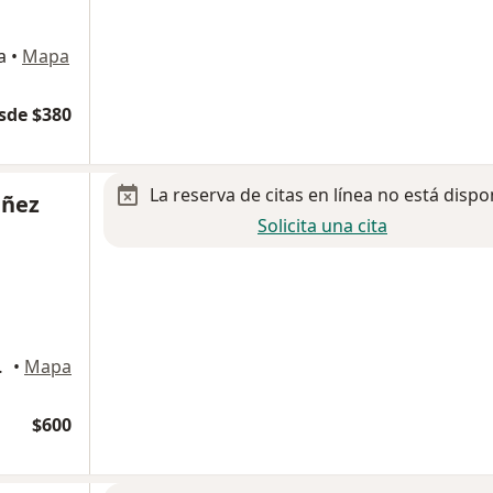
a
•
Mapa
sde $380
La reserva de citas en línea no está dispo
uñez
Solicita una cita
, Villahermosa
•
Mapa
$600