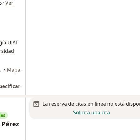
·
Ver
o
gía UJAT
rsidad
2085, Tabasco 2000), Villahermosa
•
Mapa
pecificar
La reserva de citas en línea no está dispo
Solicita una cita
les
o Pérez