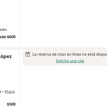
ación
sde $600
La reserva de citas en línea no está dispo
López
Solicita una cita
a
•
Mapa
$500