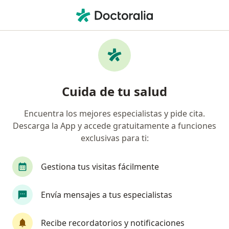
Men
Cáncer De Los Ovarios • Iztacalco, CDMX
Filtros
• 1
Seguro
Mapa
Especialistas en Cáncer de los ovarios en
Cuida de tu salud
Iztacalco
Encuentra los mejores especialistas y pide cita.
Descarga la App y accede gratuitamente a funciones
¿Qué especialidad estás buscando?
exclusivas para ti:
Cirujano general
Ginecólogo
Cirujano on
Gestiona tus visitas fácilmente
Envía mensajes a tus especialistas
Recibe recordatorios y notificaciones