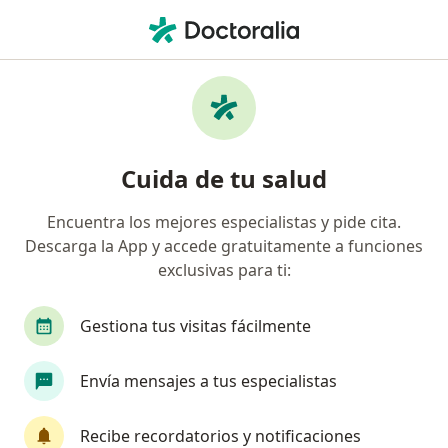
Men
Asma • Aguascalientes, Aguascalientes
Filtros
• 1
Seguro
Mapa
Especialistas en Asma en Aguascalientes
Cuida de tu salud
Encuentra los mejores especialistas y pide cita.
¿Qué especialidad estás buscando?
Descarga la App y accede gratuitamente a funciones
Médico general
Pediatra
Alergólogo
exclusivas para ti:
Gestiona tus visitas fácilmente
Envía mensajes a tus especialistas
Recibe recordatorios y notificaciones