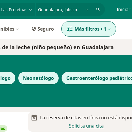
dad, enfermedad o nombre
p. ej. Guadalajara
Iniciar
nibles
Seguro
Más filtros
•
1
as de la leche (niño pequeño) en Guadalajara
logo
Neonatólogo
Gastroenterólogo pediátric
La reserva de citas en línea no está dispo
Solicita una cita
les