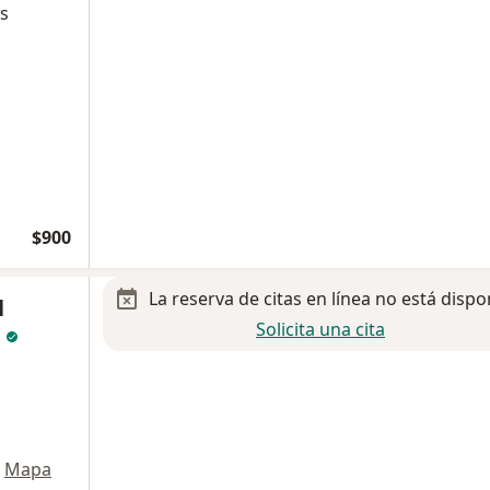
es
$900
La reserva de citas en línea no está dispo
l
Solicita una cita
z
Mapa