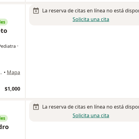
La reserva de citas en línea no está dispo
Solicita una cita
les
eto
·
Pediatra
nico 4099, Zapopan
•
Mapa
$1,000
La reserva de citas en línea no está dispo
Solicita una cita
les
dro