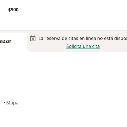
$900
La reserva de citas en línea no está dispo
lazar
Solicita una cita
 de Legaspi 1957, Zapopan
•
Mapa