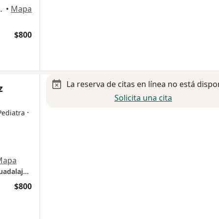
 3030, Guadalajara
•
Mapa
$800
La reserva de citas en línea no está dispo
z
Solicita una cita
·
Pediatra
Mapa
Clínica Integral en Zona Metropolitana de Guadalajara
$800