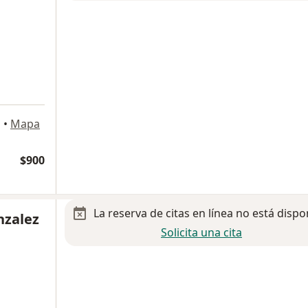
n
•
Mapa
$900
La reserva de citas en línea no está dispo
nzalez
Solicita una cita