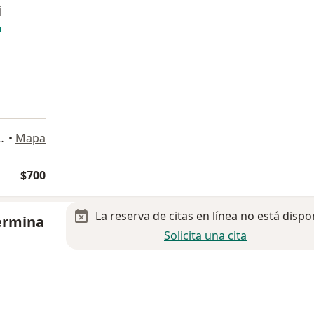
i
ez 482, Guadalajara
•
Mapa
$700
La reserva de citas en línea no está dispo
lermina
Solicita una cita