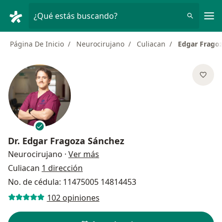
Men
¿Qué estás buscando?
Página De Inicio
Neurocirujano
Culiacan
Edgar Frago
Dr.
Edgar Fragoza Sánchez
sobre las especializaciones
Neurocirujano
·
Ver más
Culiacan
1 dirección
No. de cédula: 11475005 14814453
102 opiniones