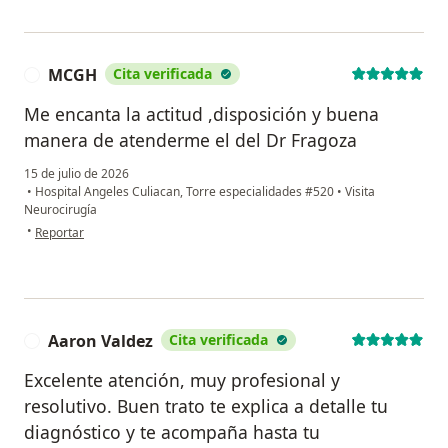
MCGH
Cita verificada
M
Me encanta la actitud ,disposición y buena
manera de atenderme el del Dr Fragoza
15 de julio de 2026
•
Hospital Angeles Culiacan, Torre especialidades #520
•
Visita
Neurocirugía
en opinión del usuario MCGH
•
Reportar
Aaron Valdez
Cita verificada
A
Excelente atención, muy profesional y
resolutivo. Buen trato te explica a detalle tu
diagnóstico y te acompaña hasta tu