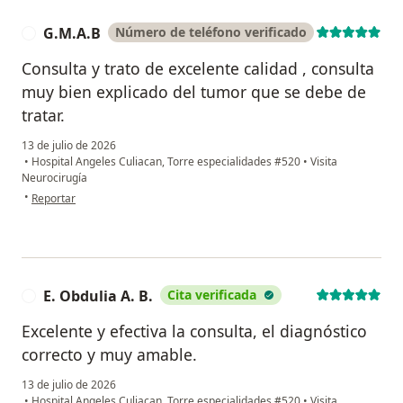
G.M.A.B
Número de teléfono verificado
G
Consulta y trato de excelente calidad , consulta
muy bien explicado del tumor que se debe de
tratar.
13 de julio de 2026
•
Hospital Angeles Culiacan, Torre especialidades #520
•
Visita
Neurocirugía
en opinión del usuario G.M.A.B
•
Reportar
E. Obdulia A. B.
Cita verificada
E
Excelente y efectiva la consulta, el diagnóstico
correcto y muy amable.
13 de julio de 2026
•
Hospital Angeles Culiacan, Torre especialidades #520
•
Visita