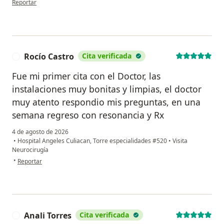
Reportar
Rocío Castro
Cita verificada
R
Fue mi primer cita con el Doctor, las
instalaciones muy bonitas y limpias, el doctor
muy atento respondio mis preguntas, en una
semana regreso con resonancia y Rx
4 de agosto de 2026
•
Hospital Angeles Culiacan, Torre especialidades #520
•
Visita
Neurocirugía
en opinión del usuario Rocío Castro
•
Reportar
Anali Torres
Cita verificada
A