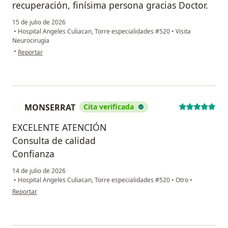
recuperación, finísima persona gracias Doctor.
15 de julio de 2026
•
Hospital Angeles Culiacan, Torre especialidades #520
•
Visita
Neurocirugía
en opinión del usuario Aaron Valdez
•
Reportar
MONSERRAT
Cita verificada
M
EXCELENTE ATENCIÓN
Consulta de calidad
Confianza
14 de julio de 2026
•
Hospital Angeles Culiacan, Torre especialidades #520
•
Otro
•
en opinión del usuario MONSERRAT
Reportar