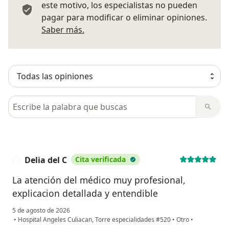
este motivo, los especialistas no pueden
pagar para modificar o eliminar opiniones.
Más información sobre opiniones
Saber más.
Busca en opiniones
Delia del C
Cita verificada
D
La atención del médico muy profesional,
explicacion detallada y entendible
5 de agosto de 2026
•
Hospital Angeles Culiacan, Torre especialidades #520
•
Otro
•
en opinión del usuario Delia del C