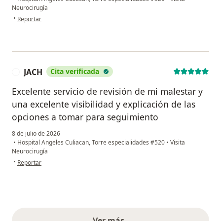
Neurocirugía
en opinión del usuario E. Obdulia A. B.
•
Reportar
JACH
Cita verificada
J
Excelente servicio de revisión de mi malestar y
una excelente visibilidad y explicación de las
opciones a tomar para seguimiento
8 de julio de 2026
•
Hospital Angeles Culiacan, Torre especialidades #520
•
Visita
Neurocirugía
en opinión del usuario JACH
•
Reportar
Ver más