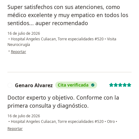
Super satisfechos con sus atenciones, como
médico excelente y muy empatico en todos los
sentidos... auper recomendado
16 de julio de 2026
•
Hospital Angeles Culiacan, Torre especialidades #520
•
Visita
Neurocirugía
en opinión del usuario Anali Torres
•
Reportar
Genaro Alvarez
Cita verificada
G
Doctor experto y objetivo. Conforme con la
primera consulta y diagnóstico.
16 de julio de 2026
•
Hospital Angeles Culiacan, Torre especialidades #520
•
Otro
•
en opinión del usuario Genaro Alvarez
Reportar