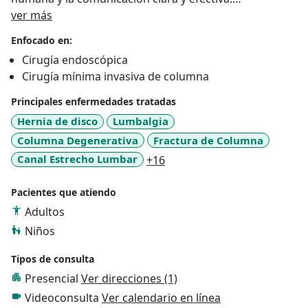
Sobre mí
ver más
Mi Objetivo:
Enfocado en:
Ofrecer soluciones neuroquirúrgicas de vanguardia
Cirugía endoscópica
con un enfoque humano, buscando siempre el
Cirugía mínima invasiva de columna
bienestar y la calidad de vida de mis pacientes.
Principales enfermedades tratadas
Hernia de disco
Lumbalgia
Columna Degenerativa
Fractura de Columna
a11y_sr_more_diseases
Canal Estrecho Lumbar
+16
Pacientes que atiendo
Adultos
Niños
Tipos de consulta
Presencial
Ver direcciones (1)
Videoconsulta
Ver calendario en línea