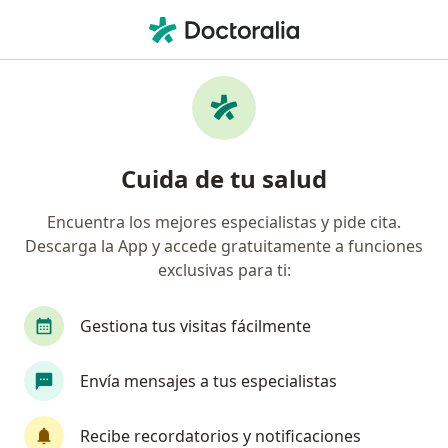
Men
Vasectomía Sin Bisturí Sin Dolor • Monterrey, Nuevo Léon
Filtros
• 1
Seguro
Mapa
Vasectomía sin bisturí (sin dolor) en
Cuida de tu salud
Monterrey: clínicas y especialistas
Encuentra los mejores especialistas y pide cita.
Descarga la App y accede gratuitamente a funciones
exclusivas para ti:
Gestiona tus visitas fácilmente
Envía mensajes a tus especialistas
Dr. Jesús García
·
Ver más
Urólogo
Recibe recordatorios y notificaciones
49 opiniones