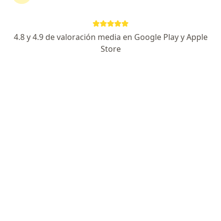
Alta especialidad en mínima invasión y robótica
Certificado por Consejo Mexicano de Urología
4.8 y 4.9 de valoración media en Google Play y Apple
Cirugía láser de próstata
Store
Avenida Circuito Frida Kahlo 180, Monterrey
•
Mapa
Hospital Angeles Valle Oriente
Vasectomía sin bisturí (sin dolor)
Precio sin especificar
Este especialista no ofrece reserva de cita en línea en esta dirección.
Solicita una cita