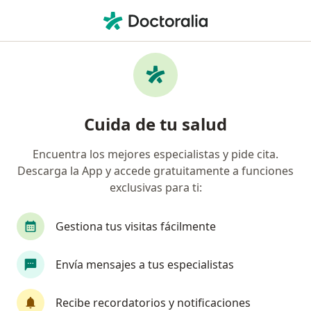
Men
Colocación Del Diu • Villahermosa, Tabasco
Filtros
• 1
Seguro
Mapa
Colocación del DIU en Villahermosa: clínicas
Cuida de tu salud
y especialistas
Encuentra los mejores especialistas y pide cita.
Descarga la App y accede gratuitamente a funciones
¿Qué especialidad estás buscando?
exclusivas para ti:
Ginecólogo
Médico general
Cirujano gene
Gestiona tus visitas fácilmente
Envía mensajes a tus especialistas
Recibe recordatorios y notificaciones