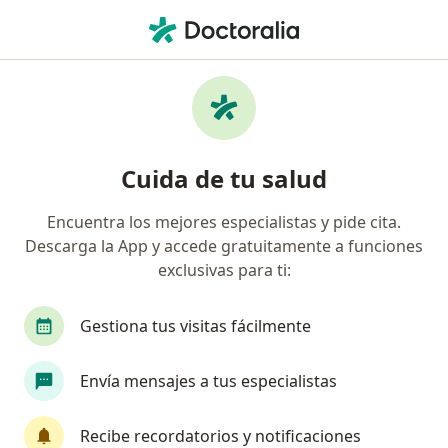
Men
Citología Cérvico-Vaginal • San Pedro Garza Garcia, Nuevo Léon
Filtros
• 1
Seguro
Mapa
Citología cérvico-vaginal en San Pedro
Cuida de tu salud
Garza Garcia: clínicas y especialistas
Encuentra los mejores especialistas y pide cita.
Descarga la App y accede gratuitamente a funciones
¿Qué tipo de visita quieres reservar?
exclusivas para ti:
Citología cérvico-vaginal
Citología y microto
Gestiona tus visitas fácilmente
Envía mensajes a tus especialistas
Recibe recordatorios y notificaciones