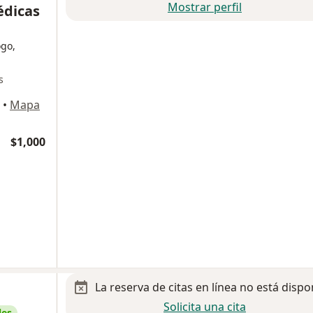
Mostrar perfil
édicas
ogo,
s
•
Mapa
$1,000
La reserva de citas en línea no está dispo
Solicita una cita
les