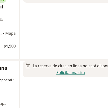
il
ás
ostilla 1904, Monterrey
•
Mapa
$1,500
La reserva de citas en línea no está dispo
Luna
Solicita una cita
·
 general
apa