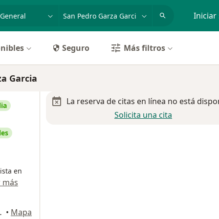
dad, enfermedad o nombre
p. ej. Guadalajara
Iniciar
nibles
Seguro
Más filtros
za Garcia
La reserva de citas en línea no está dispo
ia
Solicita una cita
les
ista en
r más
), San Pedro Garza Garcia
•
Mapa