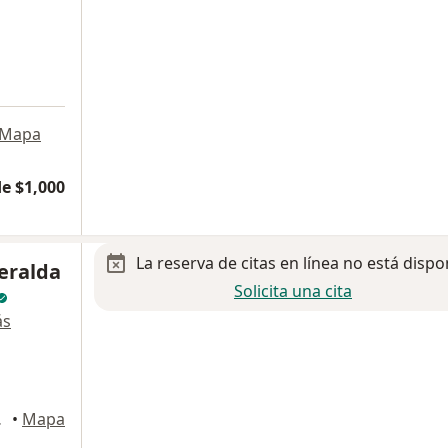
Mapa
e $1,000
La reserva de citas en línea no está dispo
eralda
Solicita una cita
ás
za Garcia
•
Mapa