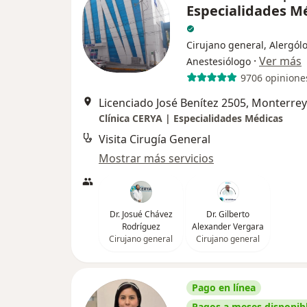
Especialidades M
Cirujano general, Alergól
·
Ver más
Anestesiólogo
9706 opinione
Licenciado José Benítez 2505, Monterrey
Clínica CERYA | Especialidades Médicas
Visita Cirugía General
Mostrar más servicios
Dr. Josué Chávez
Dr. Gilberto
Rodríguez
Alexander Vergara
Cirujano general
Cirujano general
Pago en línea
Pagos a meses disponib