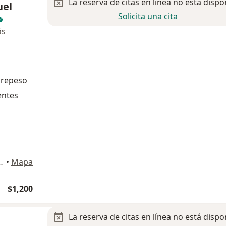
La reserva de citas en línea no está dispo
uel
Solicita una cita
ás
brepeso
entes
atricio 112, Monterrey
•
Mapa
$1,200
La reserva de citas en línea no está dispo