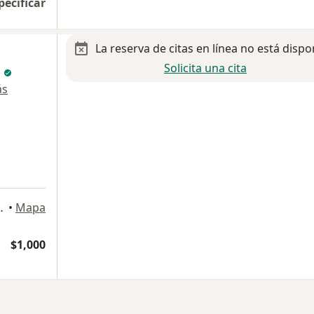
pecificar
La reserva de citas en línea no está dispo
Solicita una cita
l
ás
olás de los Garza
•
Mapa
$1,000