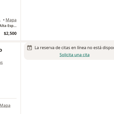
 Monterrey
•
Mapa
Centro Médico Hospital Christus Muguerza Alta Especialidad Consultorio 305
$2,500
La reserva de citas en línea no está dispo
o
Solicita una cita
ás
Mapa