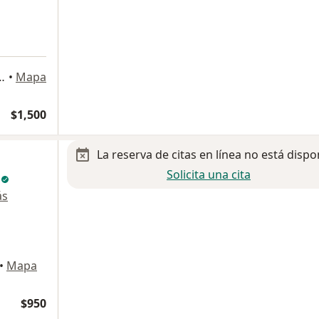
ostilla 1904, Monterrey
•
Mapa
$1,500
La reserva de citas en línea no está dispo
Solicita una cita
z
ás
•
Mapa
$950