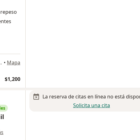
brepeso
entes
atricio 112, Monterrey
•
Mapa
$1,200
La reserva de citas en línea no está dispo
Solicita una cita
les
il
ás