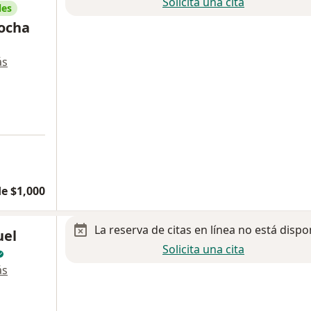
Solicita una cita
les
Rocha
ás
e $1,000
La reserva de citas en línea no está dispo
uel
Solicita una cita
ás