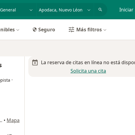
dad, enfermedad o nombre
p. ej. Guadalajara
Iniciar
nibles
Seguro
Más filtros
La reserva de citas en línea no está dispo
s
Solicita una cita
·
pista
100, San Nicolás de los Garza
•
Mapa