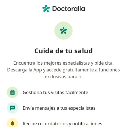
Men
Cirugía De La Hernia Y Eventración Por Vía Laparoscópica • Monterrey, Nuevo Léon
Filtros
• 1
Seguro
Mapa
Cirugía de la hernia y eventración por vía
Cuida de tu salud
laparoscópica en Monterrey: clínicas y
especialistas
Encuentra los mejores especialistas y pide cita.
Descarga la App y accede gratuitamente a funciones
¿Qué especialidad estás buscando?
exclusivas para ti:
Cirujano general
Especialista en Obesidad y D
Gestiona tus visitas fácilmente
Envía mensajes a tus especialistas
Recibe recordatorios y notificaciones