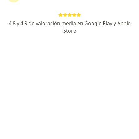
4.8 y 4.9 de valoración media en Google Play y Apple
Nuevo Perfil en Doctoralia
Pago en línea
Store
Pagos a meses disponibles
Dr. Ricardo Xavier Cuellar Tamez
·
Ver
Cirujano general, Especialista en obesidad y delgadez
más
5 opiniones
Batallón de San Patricio 112 (Hospital Zambrano Hellion), San Pedro Garza Garcia
•
Mapa
Hospital Zambrano Hellion
Cirugía de la hernia y eventración por vía laparoscópica
Precio sin especificar
Este especialista no ofrece reserva de cita en línea en esta dirección.
Solicita una cita