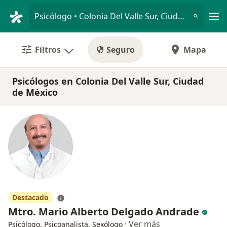
Men
Psicólogo • Colonia Del Valle Sur, Ciudad de México, CDMX
Filtros
Seguro
Mapa
Psicólogos en Colonia Del Valle Sur, Ciudad
de México
Destacado
Mtro. Mario Alberto Delgado Andrade
·
Ver más
Psicólogo, Psicoanalista, Sexólogo