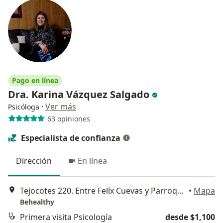
Pago en línea
Dra. Karina Vázquez Salgado
·
Ver más
Psicóloga
63 opiniones
Especialista de confianza
Dirección
En línea
Tejocotes 220. Entre Felíx Cuevas y Parroquia. A un lado del estacionamiento de Liverpool y Galerias Insurgentes, Benito Juárez
•
Mapa
Behealthy
Primera visita Psicología
desde $1,100