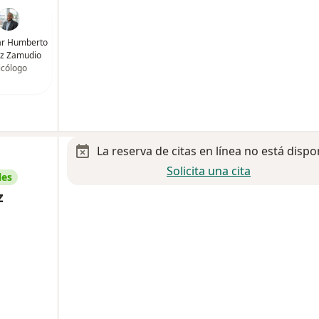
ar Humberto
z Zamudio
icólogo
La reserva de citas en línea no está dispo
Solicita una cita
les
z