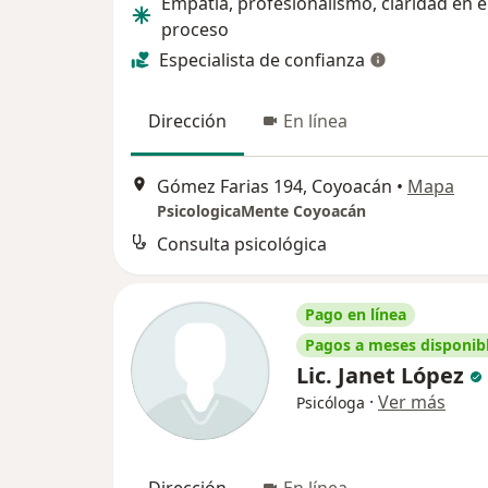
Empatía, profesionalismo, claridad en e
proceso
Especialista de confianza
Dirección
En línea
Gómez Farias 194, Coyoacán
•
Mapa
PsicologicaMente Coyoacán
Consulta psicológica
Pago en línea
Pagos a meses disponib
Lic. Janet López
·
Ver más
Psicóloga
Dirección
En línea