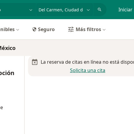
dad, enfermedad o nombre
p. ej. Guadalajara
Iniciar
nibles
Seguro
Más filtros
México
La reserva de citas en línea no está dispo
Solicita una cita
pción
de