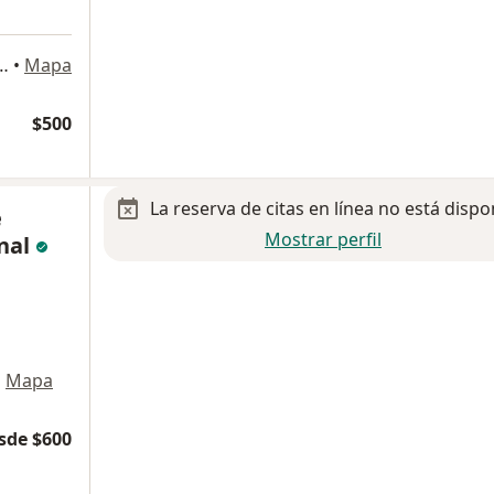
 Río Churubusco 601, Benito Juárez
•
Mapa
$500
La reserva de citas en línea no está dispo
e
Mostrar perfil
nal
•
Mapa
sde $600