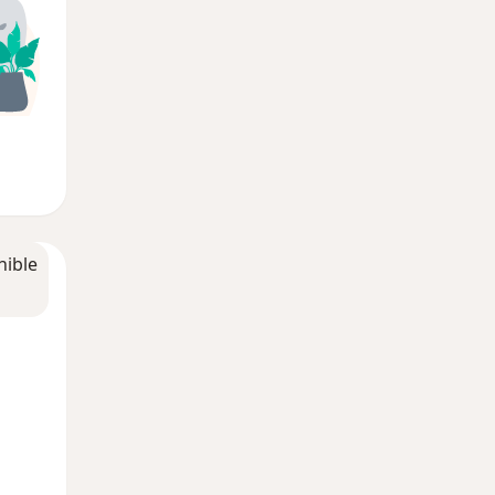
nible