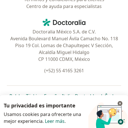
Centro de ayuda para especialistas
Contacto
Doctoralia - Página de inicio
Doctoralia México S.A. de C.V.
Avenida Boulevard Manuel Ávila Camacho No. 118
Piso 19 Col. Lomas de Chapultepec V Sección,
Alcaldía Miguel Hidalgo
CP 11000 CDMX, México
(+52) 55 4165 3261
se abre en una nueva pestaña
se abre en una nueva pestaña
se abre en una nueva pestaña
se abre en una nueva pes
se abre en 
se a
Polska
,
Türkiye
,
España
,
Italia
,
Deutschland
,
Česko
,
se abre en una nueva pestaña
se abre en una nueva pestaña
se abre en una nueva pestaña
se abre en una nueva p
se abre en 
se abr
Portugal
,
México
,
Chile
,
Brasil
,
Argentina
,
Perú
,
Tu privacidad es importante
se abre en una nueva pe
Colombia
Usamos cookies para ofrecerte una
mejor experiencia.
www.doctoralia.com.mx © 2026 - Encuentra tu
Leer más
.