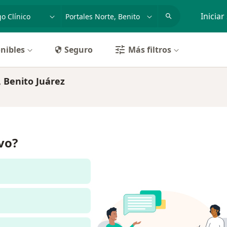
dad, enfermedad o nombre
p. ej. Guadalajara
Iniciar
nibles
Seguro
Más filtros
, Benito Juárez
ivo?