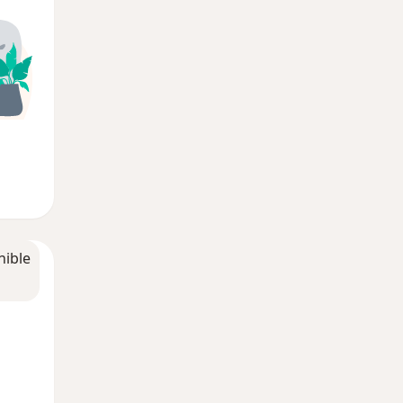
nible