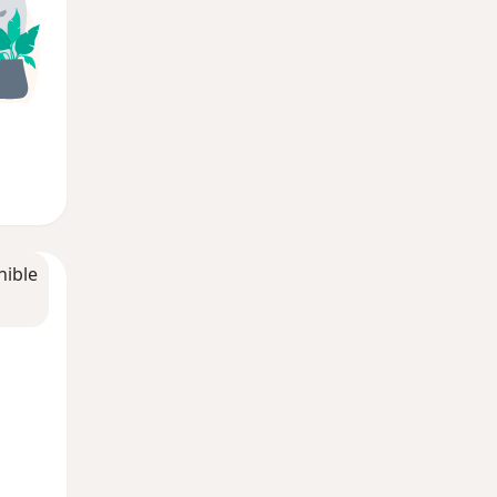
nible