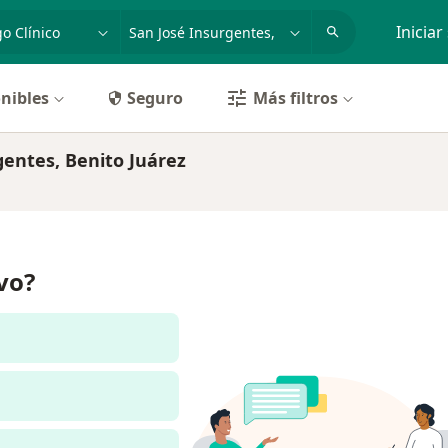
dad, enfermedad o nombre
p. ej. Guadalajara
Iniciar
nibles
Seguro
Más filtros
gentes, Benito Juárez
ivo?