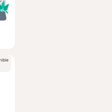
nible