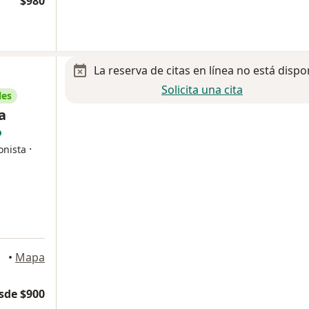
$980
La reserva de citas en línea no está dispo
Solicita una cita
les
a
·
onista
•
Mapa
sde $900