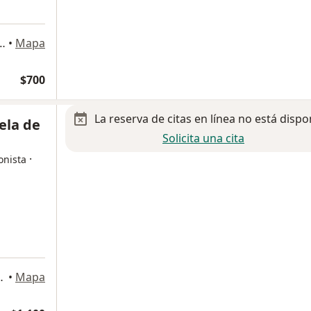
tes Sur 2388, Álvaro Obregón
•
Mapa
$700
La reserva de citas en línea no está dispo
ela de
Solicita una cita
·
onista
le, Benito Juárez
•
Mapa