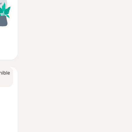
nible