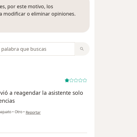
s, por este motivo, los
 modificar o eliminar opiniones.
 opiniones
opiniones
vió a reagendar la asistente solo
encias
en opinión del usuario Y.c.p
najuato
•
Otro
•
Reportar