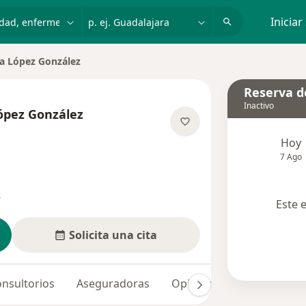
dad, enfermedad o nombre
p. ej. Guadalajara
Iniciar
a López González
Reserva de
Inactivo
ópez González
las especializaciones
Hoy
7 Ago
s
Este 
Solicita una cita
nsultorios
Aseguradoras
Opiniones (169)