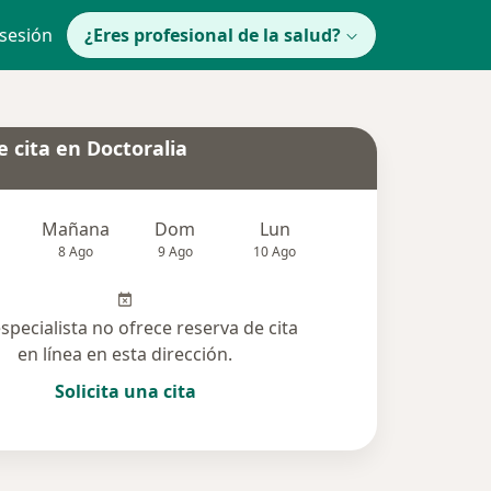
 sesión
¿Eres profesional de la salud?
 cita en Doctoralia
Mañana
Dom
Lun
Mar
Mié
8 Ago
9 Ago
10 Ago
11 Ago
12 Ag
especialista no ofrece reserva de cita
en línea en esta dirección.
Solicita una cita