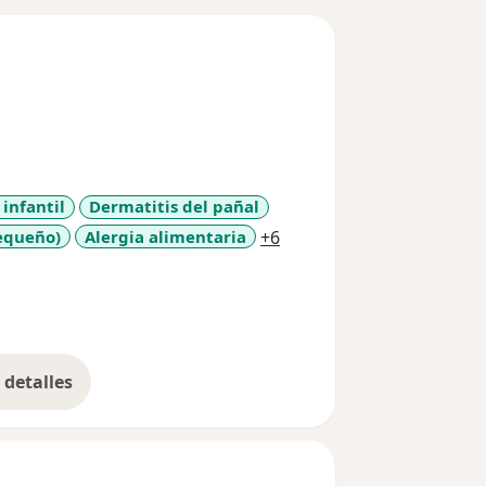
 infantil
Dermatitis del pañal
a11y_sr_more_diseases
pequeño)
Alergia alimentaria
+6
detalles
bre la experiencia