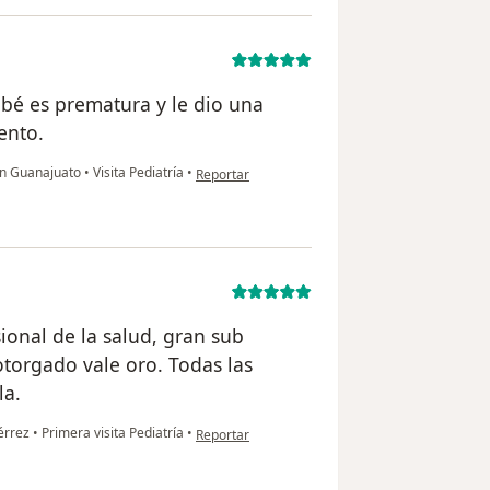
ebé es prematura y le dio una
ento.
en opinión del usuario Verenice Melchor
ón Guanajuato
•
Visita Pediatría
•
Reportar
ional de la salud, gran sub
otorgado vale oro. Todas las
la.
en opinión del usuario Ivette López
iérrez
•
Primera visita Pediatría
•
Reportar