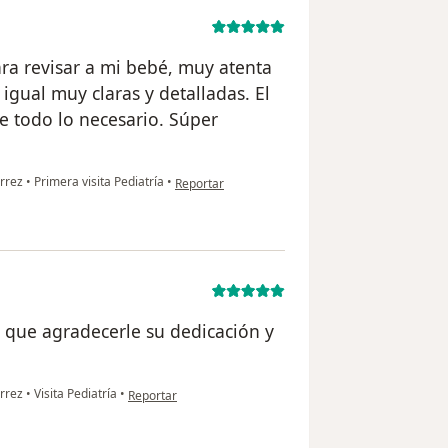
ra revisar a mi bebé, muy atenta
 igual muy claras y detalladas. El
ne todo lo necesario. Súper
en opinión del usuario Zamira Gutiérrez
érrez
•
Primera visita Pediatría
•
Reportar
 que agradecerle su dedicación y
en opinión del usuario Paola Ag
érrez
•
Visita Pediatría
•
Reportar