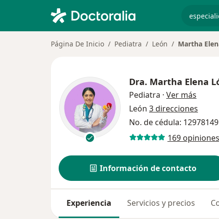
especiali
Página De Inicio
Pediatra
León
Martha Elen
Dra.
Martha Elena L
sobre 
Pediatra
·
Ver más
León
3 direcciones
No. de cédula: 12978149
169 opinione
Información de contacto
Experiencia
Servicios y precios
Co